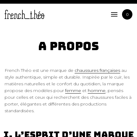
Femme
Homme
0
Les bonnes affaires
A propos
A propos
French Théo est une marque de
chaussures françaises
au
style authentique, simple et durable. Inspirée par le cuir, les
matières naturelles et le confort du quotidien, la marque
propose des modèles pour
femme
et
homme
, pensés
pour celles et ceux qui recherchent des chaussures faciles à
porter, élégantes et différentes des productions
standardisées.
I. L’esprit d’une marque