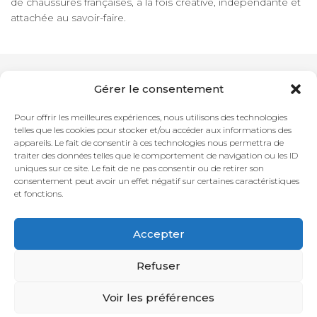
de chaussures françaises, à la fois créative, indépendante et
attachée au savoir-faire.
Gérer le consentement
Newsletter
Pour offrir les meilleures expériences, nous utilisons des technologies
telles que les cookies pour stocker et/ou accéder aux informations des
appareils. Le fait de consentir à ces technologies nous permettra de
Adresse mail
traiter des données telles que le comportement de navigation ou les ID
uniques sur ce site. Le fait de ne pas consentir ou de retirer son
consentement peut avoir un effet négatif sur certaines caractéristiques
et fonctions.
Accepter
Contact
Conditions Générales de Ventes
Livraison
Données
personnelles
Rétractation
Refuser
Voir les préférences