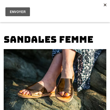
Femme
Homme
0
Les bonnes affaires
A propos
Sandales femme