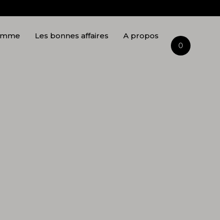
Mateo
Naturel
omme
Les bonnes affaires
A propos
0