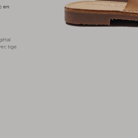
c en
gétal.
ec tige.