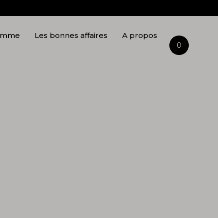
Gabriel
Naturel
Femme
omme
Les bonnes affaires
A propos
0