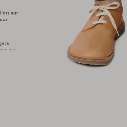
llets sur
eur.
gétal.
ec tige.