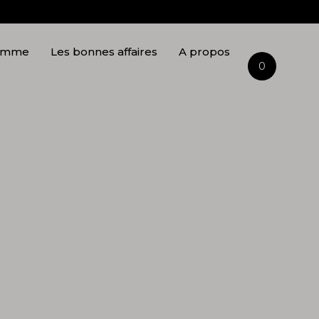
Maël
Naturel
omme
Les bonnes affaires
A propos
0