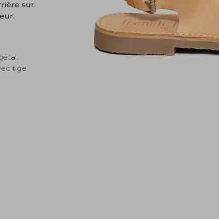
rière sur
eur.
gétal.
ec tige.