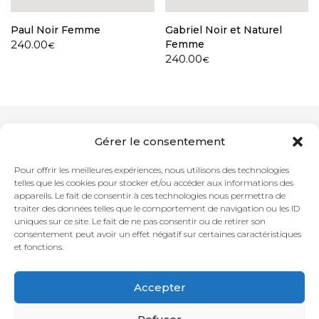
Paul Noir Femme
Gabriel Noir et Naturel
240.00
Femme
€
240.00
€
Gérer le consentement
Newsletter
Pour offrir les meilleures expériences, nous utilisons des technologies
telles que les cookies pour stocker et/ou accéder aux informations des
appareils. Le fait de consentir à ces technologies nous permettra de
Adresse mail
traiter des données telles que le comportement de navigation ou les ID
uniques sur ce site. Le fait de ne pas consentir ou de retirer son
consentement peut avoir un effet négatif sur certaines caractéristiques
et fonctions.
Accepter
Contact
Conditions Générales de Ventes
Livraison
Données
personnelles
Rétractation