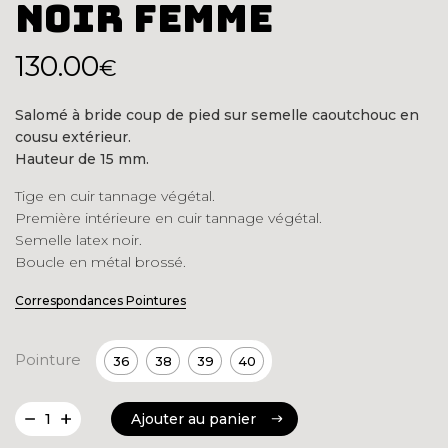
Noir Femme
Le
Le
130.00
€
prix
prix
Salomé à bride coup de pied sur semelle caoutchouc en
initial
actuel
cousu extérieur.
était :
est :
Hauteur de 15 mm.
250.00€.
130.00€.
Tige en cuir tannage végétal.
Première intérieure en cuir tannage végétal.
Semelle latex noir.
Boucle en métal brossé.
Correspondances Pointures
Pointure
36
38
39
40
quantité
Ajouter au panier
de
Ajouter au panier