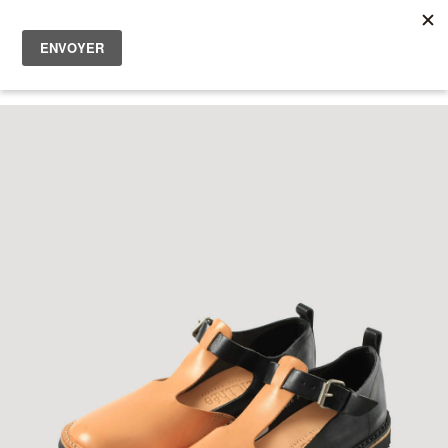
Femme
Homme
0
Les bonnes affaires
A propos