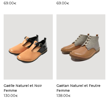
Le
Le
Le
Le
69.00
69.00
€
€
prix
prix
prix
prix
initial
actuel
initial
actuel
était :
est :
était :
est :
152.00€.
69.00€.
196.00€.
69.00€.
Gaëlle Naturel et Noir
Gaëtan Naturel et Feutre
Femme
Femme
Le
Le
Le
Le
130.00
138.00
€
€
prix
prix
prix
prix
initial
actuel
initial
actuel