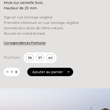
Mule sur semelle bois.
initial
actuel
Hauteur de 25 mm.
était :
est :
Tige en cuir tannage végétal.
152.00€.
69.00€.
Première intérieure en cuir tannage végétal.
Semelle bloc bois de hêtre naturel.
Boucle en métal brossé.
Correspondances Pointures
Pointure
36
37
40
quantité
Ajouter au panier
de
Ajouter au panier
Ninette
Naturel