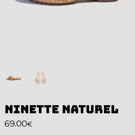
Ninette Naturel
Le
Le
69.00
€
prix
prix