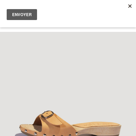
Femme
Homme
0
Les bonnes affaires
A propos