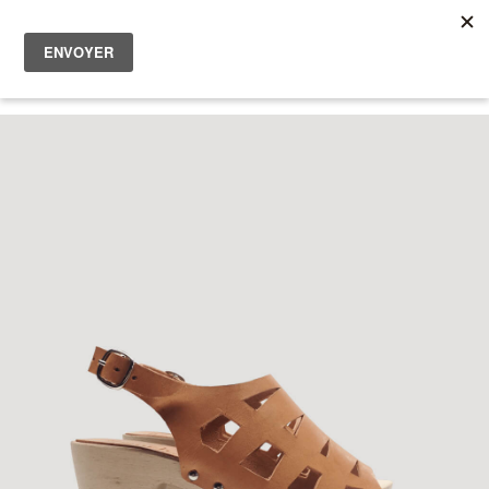
Femme
Homme
0
Les bonnes affaires
A propos