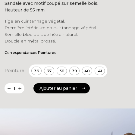
Sandale avec motif coupé sur semelle bois.
Hauteur de 55 mm.
Tige en cuir tannage végétal.
Première intérieure en cuir tannage végétal.
Semelle bloc bois de hêtre naturel.
Boucle en métal brossé.
Correspondances Pointures
Pointure
36
37
38
39
40
41
quantité
Ajouter au panier
de
Ajouter au panier
Panis
Naturel