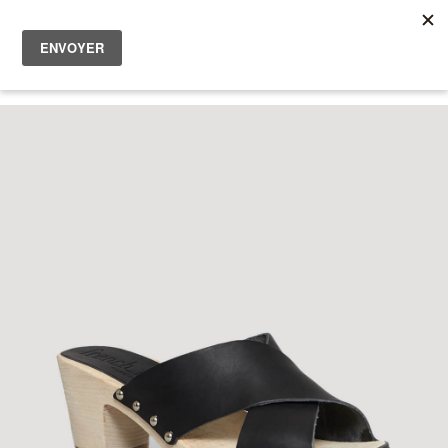
Femme
Homme
0
Les bonnes affaires
A propos