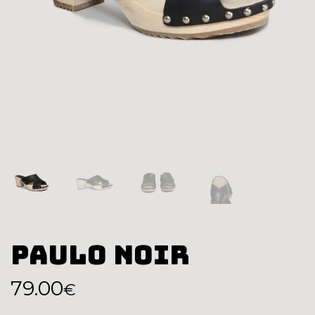
Paulo Noir
Le
Le
79.00
€
prix
prix