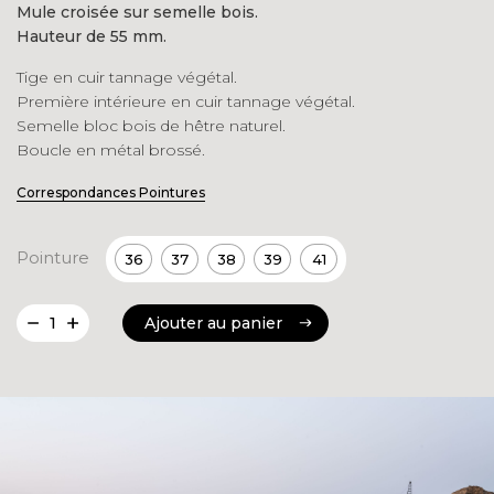
Mule croisée sur semelle bois.
initial
actuel
Hauteur de 55 mm.
était :
est :
Tige en cuir tannage végétal.
158.00€.
79.00€.
Première intérieure en cuir tannage végétal.
Semelle bloc bois de hêtre naturel.
Boucle en métal brossé.
Correspondances Pointures
Pointure
36
37
38
39
41
quantité
Ajouter au panier
de
Ajouter au panier
Paulo
Noir